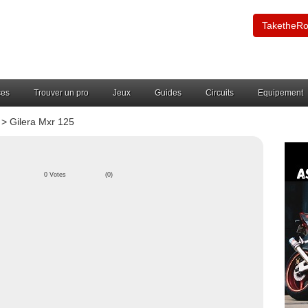
TaketheR
ces
Trouver un pro
Jeux
Guides
Circuits
Equipement
> Gilera Mxr 125
0 Votes
(0)