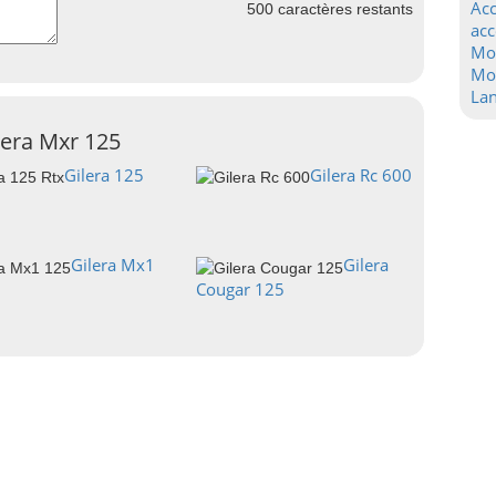
Acc
500
caractères restants
acc
Mo
Mot
La
lera Mxr 125
Gilera 125
Gilera Rc 600
Gilera Mx1
Gilera
Cougar 125