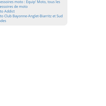
essoires moto : Equip' Moto, tous les
essoires de moto
to Addict
o Club Bayonne-Anglet-Biarritz et Sud
ndes