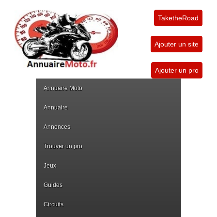
TaketheRoad
Ajouter un site
Ajouter un pro
Annuaire Moto
Annuaire
Annonces
Trouver un pro
Jeux
Guides
Circuits