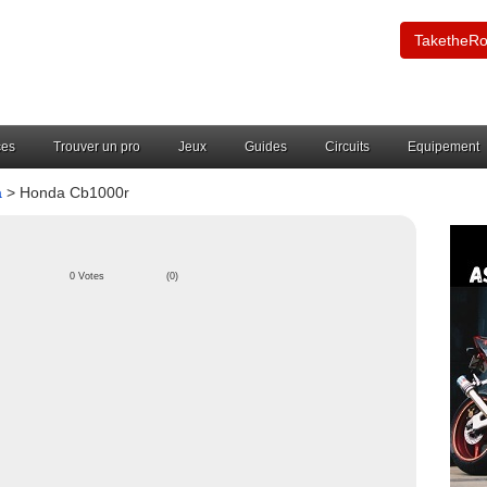
TaketheR
ces
Trouver un pro
Jeux
Guides
Circuits
Equipement
a
> Honda Cb1000r
0 Votes
(0)