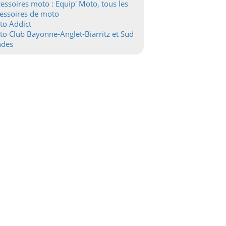
essoires moto : Equip' Moto, tous les
essoires de moto
to Addict
o Club Bayonne-Anglet-Biarritz et Sud
ndes