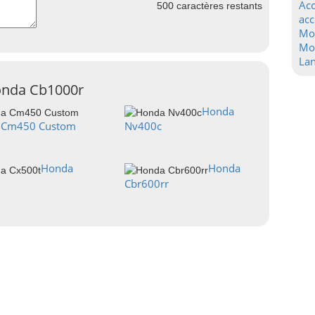
Acc
500
caractères restants
acc
Mo
Mot
La
Honda Cb1000r
Honda
 Cm450 Custom
Nv400c
Honda
Honda
Cbr600rr