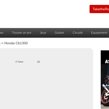
TaketheR
ces
Trouver un pro
Jeux
Guides
Circuits
Equipement
a
> Honda Cb1300
0 Votes
(0)