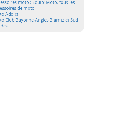
essoires moto : Equip' Moto, tous les
essoires de moto
to Addict
o Club Bayonne-Anglet-Biarritz et Sud
ndes