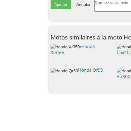
Annuler
Motos similaires à la moto 
Honda
Xr350r
Cbx40
Honda Qr50
Vfr800