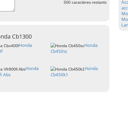
Acc
500
caractères restants
acc
Mo
Mot
La
Honda Cb1300
Honda
Honda
0f
Cb450sc
Honda
Honda
fi Abs
Cb450k1