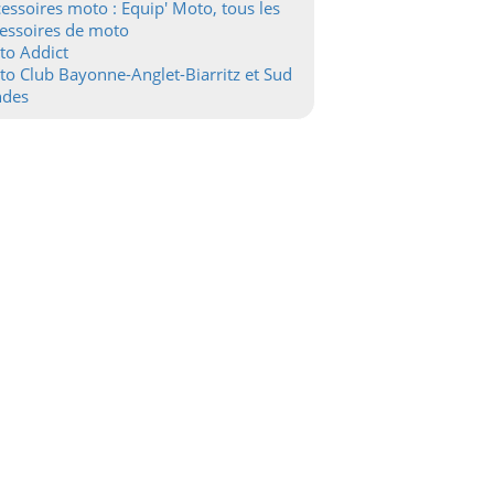
essoires moto : Equip' Moto, tous les
essoires de moto
to Addict
o Club Bayonne-Anglet-Biarritz et Sud
ndes