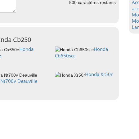
Acc
500
caractères restants
acc
Mo
Mot
La
Honda Cb250
Honda
Honda
e
Cb650scc
Honda Xr50r
Nt700v Deauville