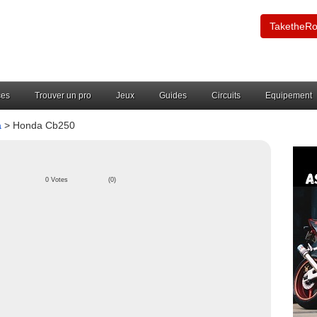
TaketheR
ces
Trouver un pro
Jeux
Guides
Circuits
Equipement
a
> Honda Cb250
0 Votes
(0)