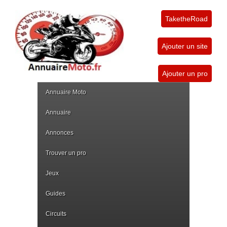
TaketheRoad
Ajouter un site
Ajouter un pro
Annuaire Moto
Annuaire
Annonces
Trouver un pro
Jeux
Guides
Circuits