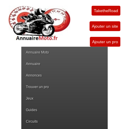
TaketheRoad
Ajouter un site
Ajouter un pro
Annuaire Moto
Annuaire
Annonces
Trouver un pro
Jeux
Guides
Circuits