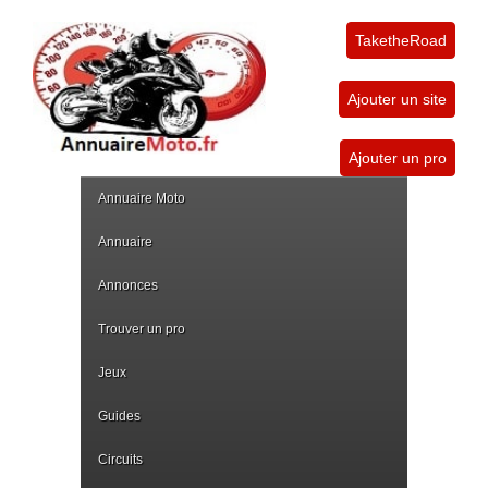
TaketheRoad
Ajouter un site
Ajouter un pro
Annuaire Moto
Annuaire
Annonces
Trouver un pro
Jeux
Guides
Circuits