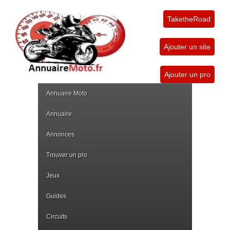
TaketheRoad
Ajouter un site
Ajouter un pro
Annuaire Moto
Annuaire
Annonces
Trouver un pro
Jeux
Guides
Circuits