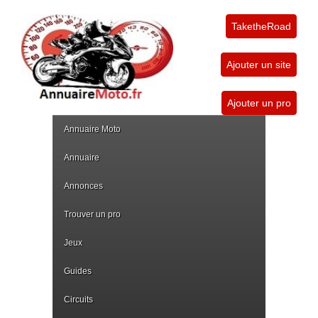
TaketheRoad
Ajouter un site
Ajouter un pro
Annuaire Moto
Annuaire
Annonces
Trouver un pro
Jeux
Guides
Circuits