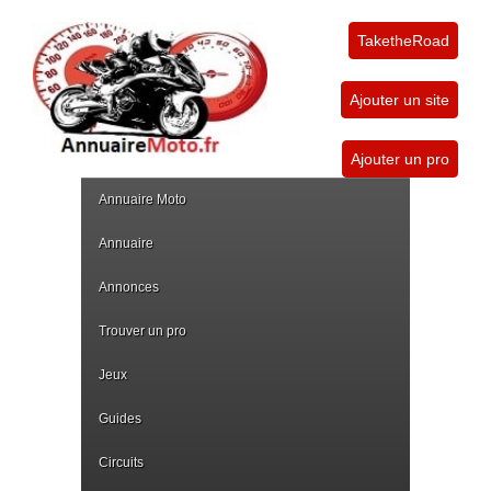
TaketheRoad
Ajouter un site
Ajouter un pro
Annuaire Moto
Annuaire
Annonces
Trouver un pro
Jeux
Guides
Circuits