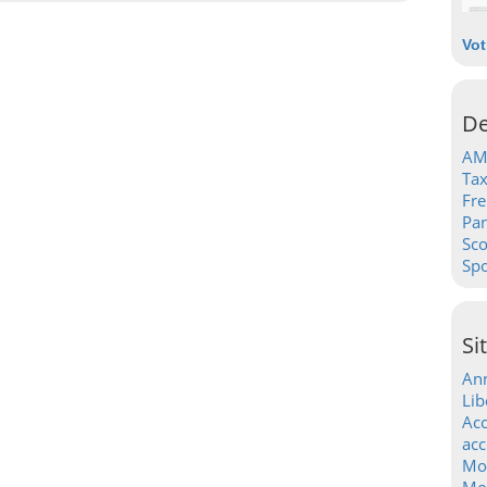
Vot
De
AM
Tax
Fre
Pa
Sc
Spo
Si
Ann
Lib
Acc
acc
Mo