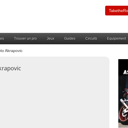
TaketheR
ces
Trouver un pro
Jeux
Guides
Circuits
Equipement
to Akrapovic
krapovic