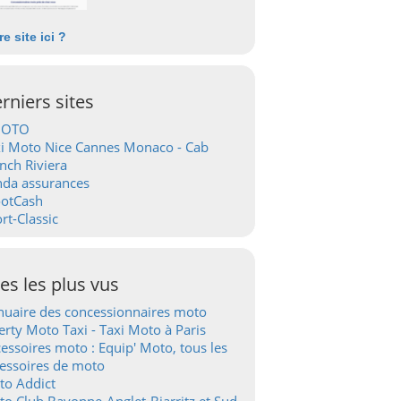
re site ici ?
rniers sites
OTO
i Moto Nice Cannes Monaco - Cab
nch Riviera
nda assurances
ootCash
rt-Classic
tes les plus vus
uaire des concessionnaires moto
erty Moto Taxi - Taxi Moto à Paris
essoires moto : Equip' Moto, tous les
essoires de moto
to Addict