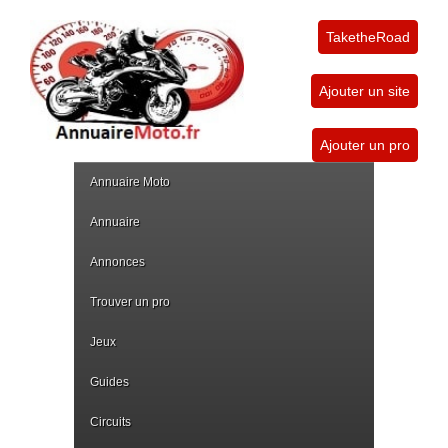
TaketheRoad
Ajouter un site
Ajouter un pro
Annuaire Moto
Annuaire
Annonces
Trouver un pro
Jeux
Guides
Circuits