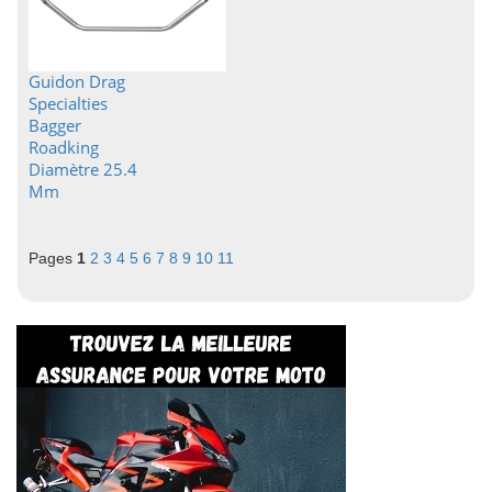
Guidon Drag
Specialties
Bagger
Roadking
Diamètre 25.4
Mm
Pages
1
2
3
4
5
6
7
8
9
10
11