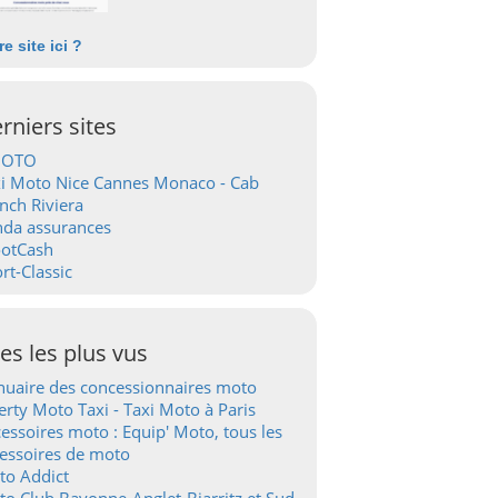
re site ici ?
rniers sites
OTO
i Moto Nice Cannes Monaco - Cab
nch Riviera
nda assurances
ootCash
rt-Classic
tes les plus vus
uaire des concessionnaires moto
erty Moto Taxi - Taxi Moto à Paris
essoires moto : Equip' Moto, tous les
essoires de moto
to Addict