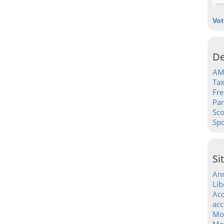
Vot
De
AM
Tax
Fre
Pa
Sc
Spo
Si
Ann
Lib
Acc
acc
Mo