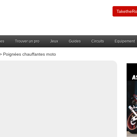
TaketheR
ces
Trouver un pro
Jeux
Guides
Circuits
Equipement
> Poignées chauffantes moto