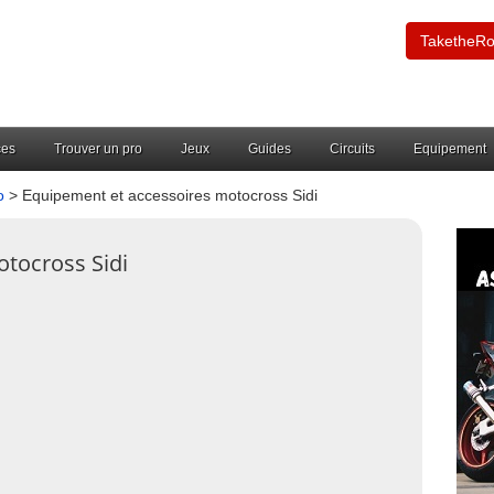
TaketheR
ces
Trouver un pro
Jeux
Guides
Circuits
Equipement
o
> Equipement et accessoires motocross Sidi
tocross Sidi