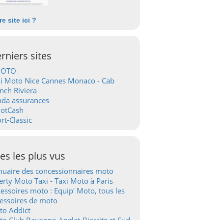
re site ici ?
rniers sites
OTO
i Moto Nice Cannes Monaco - Cab
nch Riviera
nda assurances
ootCash
rt-Classic
tes les plus vus
uaire des concessionnaires moto
erty Moto Taxi - Taxi Moto à Paris
essoires moto : Equip' Moto, tous les
essoires de moto
to Addict