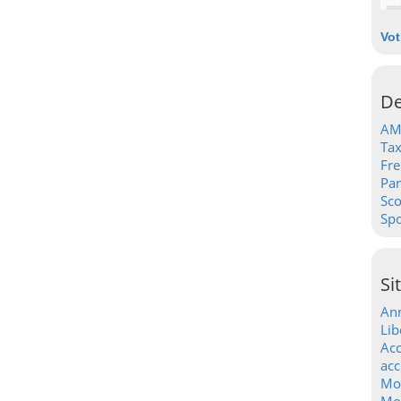
Vot
De
AM
Tax
Fre
Pa
Sc
Spo
Si
Ann
Lib
Acc
acc
Mo