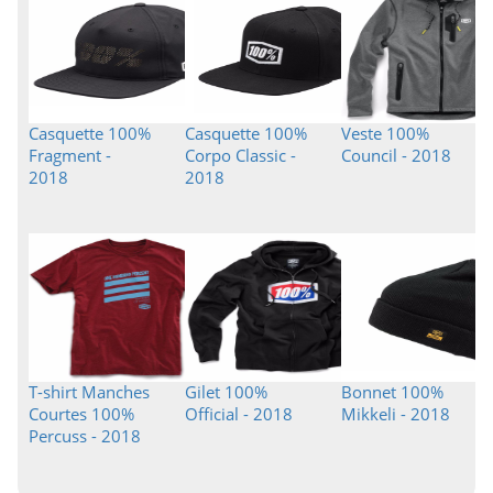
Casquette 100%
Casquette 100%
Veste 100%
Fragment -
Corpo Classic -
Council - 2018
2018
2018
T-shirt Manches
Gilet 100%
Bonnet 100%
Courtes 100%
Official - 2018
Mikkeli - 2018
Percuss - 2018