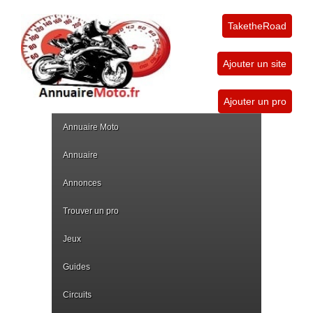
TaketheRoad
Ajouter un site
Ajouter un pro
Annuaire Moto
Annuaire
Annonces
Trouver un pro
Jeux
Guides
Circuits