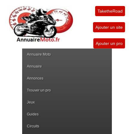
TaketheRoad
Ajouter un site
Ajouter un pro
Annuaire Moto
Annuaire
Annonces
Trouver un pro
Jeux
Guides
Circuits