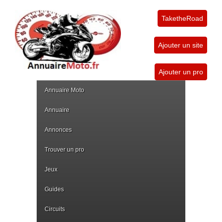
TaketheRoad
Ajouter un site
Ajouter un pro
Annuaire Moto
Annuaire
Annonces
Trouver un pro
Jeux
Guides
Circuits