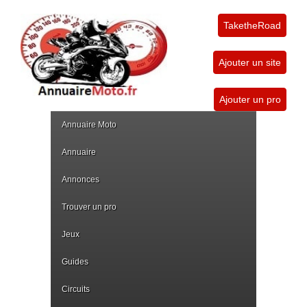
TaketheRoad
Ajouter un site
Ajouter un pro
Annuaire Moto
Annuaire
Annonces
Trouver un pro
Jeux
Guides
Circuits