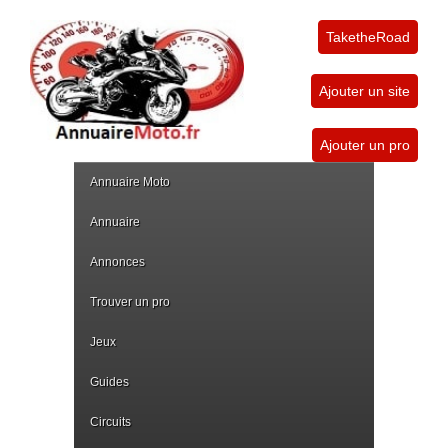
TaketheRoad
Ajouter un site
Ajouter un pro
Annuaire Moto
Annuaire
Annonces
Trouver un pro
Jeux
Guides
Circuits