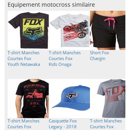
Equipement motocross similaire
T-shirt Manches
T-shirt Manches
Short Fox
Courtes Fox
Courtes Fox
Chargin
Youth Netawaka
Kids Onaga
T-shirt Manches
Casquette Fox
T-shirt Manches
Courtes Fox
Legacy - 2018
Courtes Fox