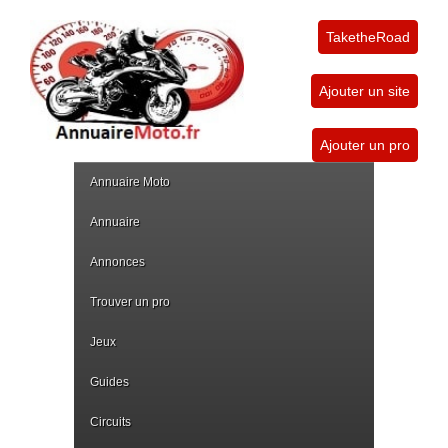
TaketheRoad
Ajouter un site
Ajouter un pro
Annuaire Moto
Annuaire
Annonces
Trouver un pro
Jeux
Guides
Circuits