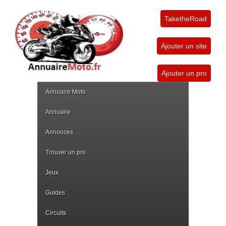
TaketheRoad
Ajouter un site
Ajouter un pro
Annuaire Moto
Annuaire
Annonces
Trouver un pro
Jeux
Guides
Circuits