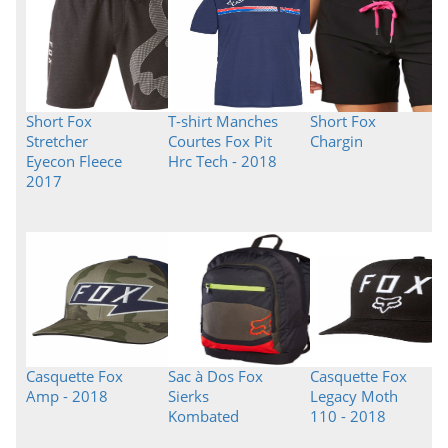
Short Fox
T-shirt Manches
Short Fox
Stretcher
Courtes Fox Pit
Chargin
Eyecon Fleece
Hrc Tech - 2018
2017
Casquette Fox
Sac à Dos Fox
Casquette Fox
Amp - 2018
Sierks
Legacy Moth
Kombated
110 - 2018