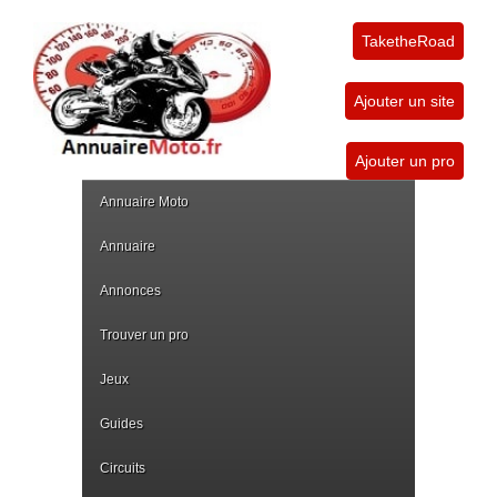
TaketheRoad
Ajouter un site
Ajouter un pro
Annuaire Moto
Annuaire
Annonces
Trouver un pro
Jeux
Guides
Circuits