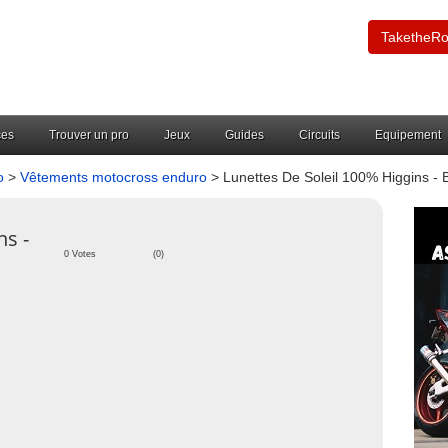
TaketheR
ces
Trouver un pro
Jeux
Guides
Circuits
Equipement
o
>
Vêtements motocross enduro
> Lunettes De Soleil 100% Higgins - 
ns -
0 Votes
(0)