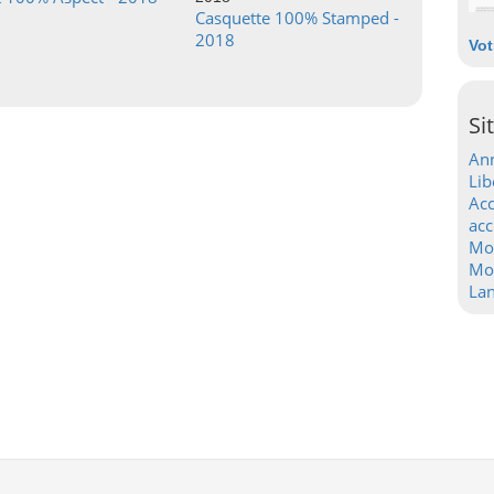
Casquette 100% Stamped -
2018
Vot
Si
Ann
Lib
Acc
acc
Mo
Mot
La