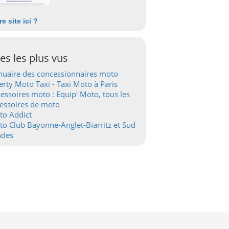
re site ici ?
tes les plus vus
uaire des concessionnaires moto
erty Moto Taxi - Taxi Moto à Paris
essoires moto : Equip' Moto, tous les
essoires de moto
to Addict
o Club Bayonne-Anglet-Biarritz et Sud
ndes