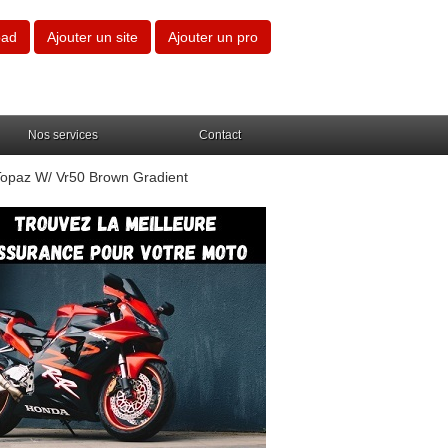
oad
Ajouter un site
Ajouter un pro
Nos services
Contact
 Topaz W/ Vr50 Brown Gradient