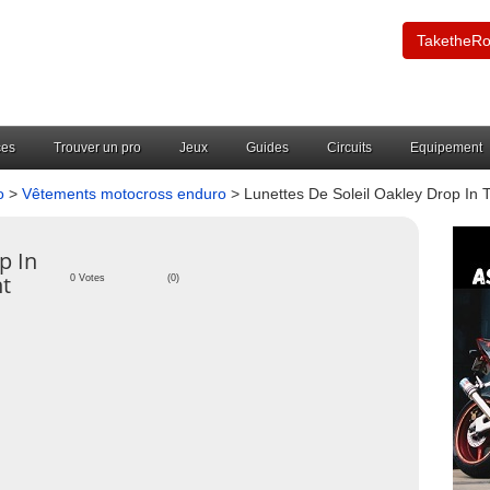
TaketheR
ces
Trouver un pro
Jeux
Guides
Circuits
Equipement
o
>
Vêtements motocross enduro
> Lunettes De Soleil Oakley Drop In
p In
t
0 Votes
(0)