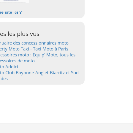
re site ici ?
tes les plus vus
uaire des concessionnaires moto
erty Moto Taxi - Taxi Moto à Paris
essoires moto : Equip' Moto, tous les
essoires de moto
to Addict
o Club Bayonne-Anglet-Biarritz et Sud
ndes