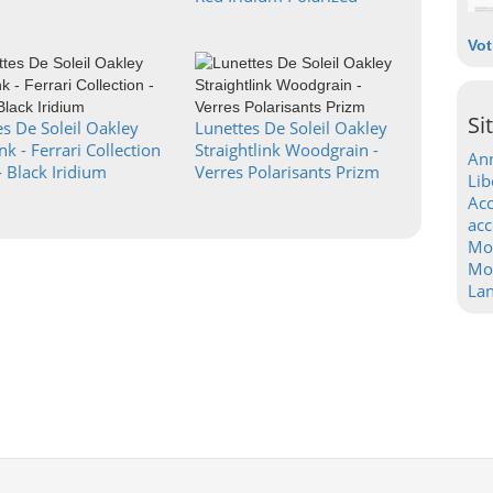
Vot
Si
s De Soleil Oakley
Lunettes De Soleil Oakley
nk - Ferrari Collection
Straightlink Woodgrain -
Ann
 - Black Iridium
Verres Polarisants Prizm
Lib
Acc
acc
Mo
Mot
La