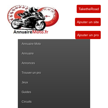
TaketheRoad
Ajouter un site
Ajouter un pro
Annuaire Moto
Annuaire
Annonces
Trouver un pro
Jeux
Guides
Circuits