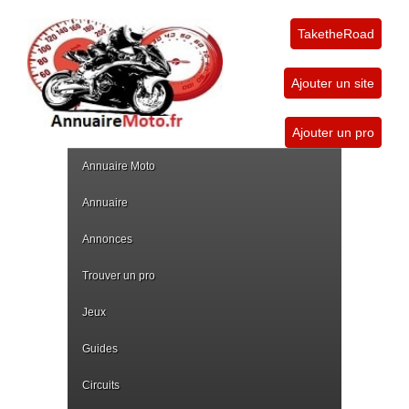
TaketheRoad
Ajouter un site
Ajouter un pro
Annuaire Moto
Annuaire
Annonces
Trouver un pro
Jeux
Guides
Circuits