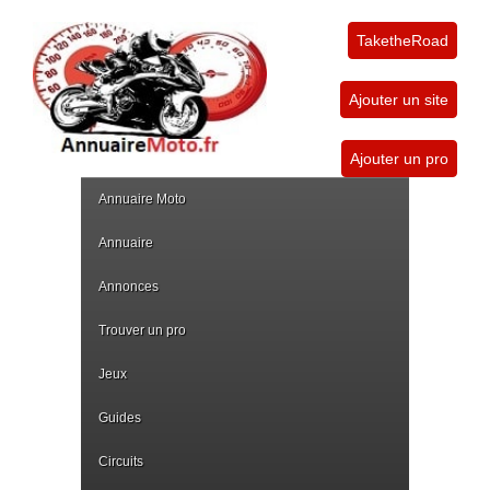
TaketheRoad
Ajouter un site
Ajouter un pro
Annuaire Moto
Annuaire
Annonces
Trouver un pro
Jeux
Guides
Circuits