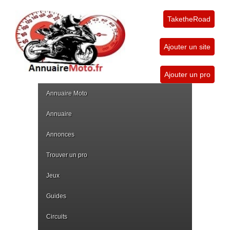
TaketheRoad
Ajouter un site
Ajouter un pro
Annuaire Moto
Annuaire
Annonces
Trouver un pro
Jeux
Guides
Circuits