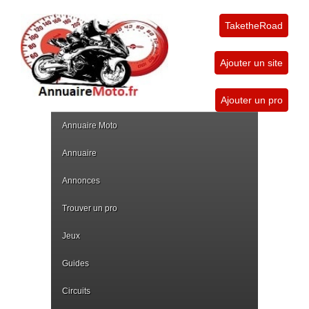
TaketheRoad
Ajouter un site
Ajouter un pro
Annuaire Moto
Annuaire
Annonces
Trouver un pro
Jeux
Guides
Circuits