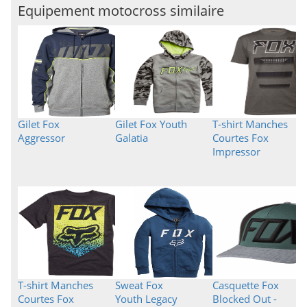
Equipement motocross similaire
Gilet Fox
Gilet Fox Youth
T-shirt Manches
Aggressor
Galatia
Courtes Fox
Impressor
T-shirt Manches
Sweat Fox
Casquette Fox
Courtes Fox
Youth Legacy
Blocked Out -