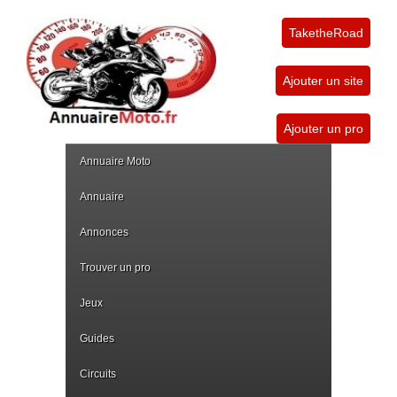
TaketheRoad
Ajouter un site
Ajouter un pro
Annuaire Moto
Annuaire
Annonces
Trouver un pro
Jeux
Guides
Circuits