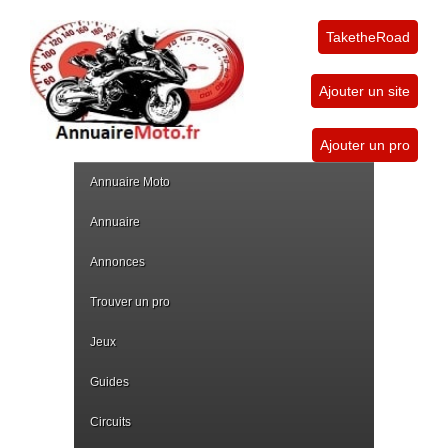
TaketheRoad
Ajouter un site
Ajouter un pro
Annuaire Moto
Annuaire
Annonces
Trouver un pro
Jeux
Guides
Circuits