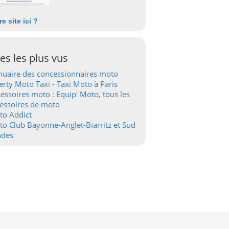
re site ici ?
tes les plus vus
uaire des concessionnaires moto
erty Moto Taxi - Taxi Moto à Paris
essoires moto : Equip' Moto, tous les
essoires de moto
to Addict
o Club Bayonne-Anglet-Biarritz et Sud
ndes