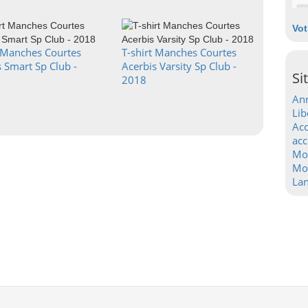
Vot
t Manches Courtes
T-shirt Manches Courtes
 Smart Sp Club -
Acerbis Varsity Sp Club -
Si
2018
Ann
Lib
Acc
acc
Mo
Mot
La