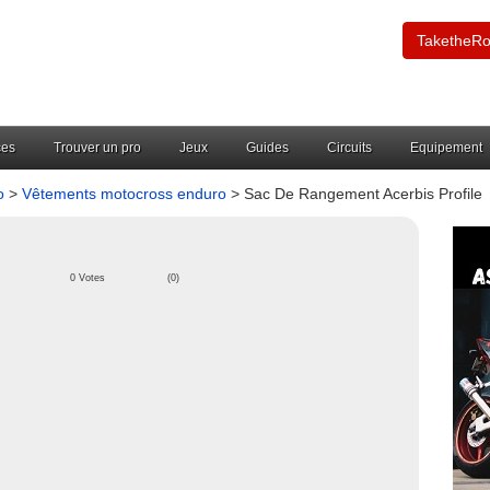
TaketheR
ces
Trouver un pro
Jeux
Guides
Circuits
Equipement
o
>
Vêtements motocross enduro
> Sac De Rangement Acerbis Profile
0 Votes
(0)