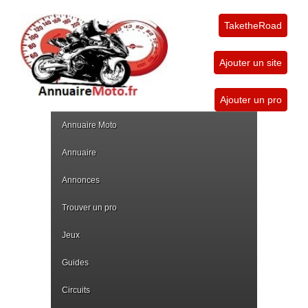
TaketheRoad
Ajouter un site
Ajouter un pro
Annuaire Moto
Annuaire
Annonces
Trouver un pro
Jeux
Guides
Circuits