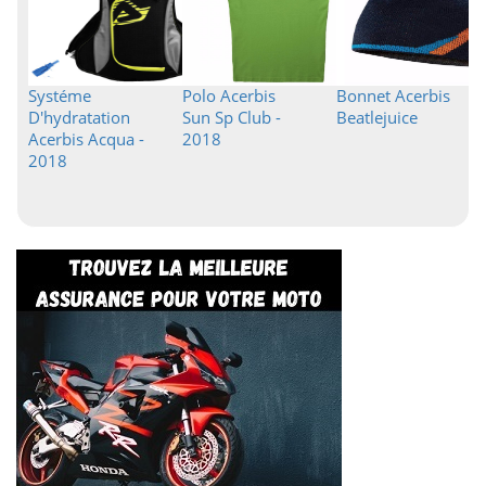
Systéme
Polo Acerbis
Bonnet Acerbis
D'hydratation
Sun Sp Club -
Beatlejuice
Acerbis Acqua -
2018
2018