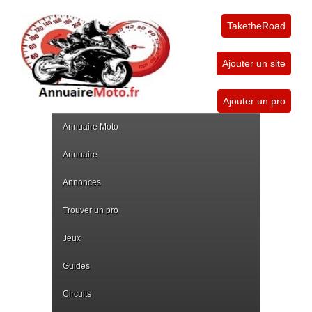
TaketheRoad
Ajouter un site
Ajouter un pro
Annuaire Moto
Annuaire
Annonces
Trouver un pro
Jeux
Guides
Circuits