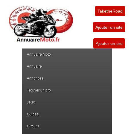
TaketheRoad
Ajouter un site
Ajouter un pro
Annuaire Moto
Annuaire
Annonces
Trouver un pro
Jeux
Guides
Circuits