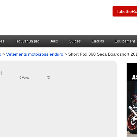
TaketheR
ces
Trouver un pro
Jeux
Guides
Circuits
Equipement
o
>
Vêtements motocross enduro
> Short Fox 360 Seca Boardshort 20
t
0 Votes
(0)