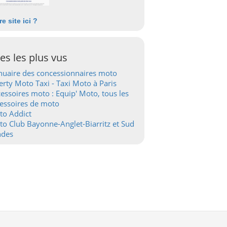
re site ici ?
tes les plus vus
uaire des concessionnaires moto
erty Moto Taxi - Taxi Moto à Paris
essoires moto : Equip' Moto, tous les
essoires de moto
to Addict
o Club Bayonne-Anglet-Biarritz et Sud
ndes