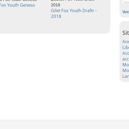
Fox Youth Geneso
Gilet Fox Youth Draftr -
Vot
2018
Si
Ann
Lib
Acc
acc
Mo
Mot
La