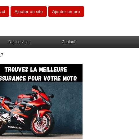
oad
Ajouter un site
Ajouter un pro
Nos services
Contact
17