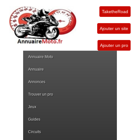
TaketheRoad
Ajouter un site
Ajouter un pro
Annuaire Moto
Annuaire
Annonces
Trouver un pro
Jeux
Guides
Circuits