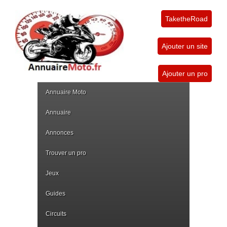
TaketheRoad
Ajouter un site
Ajouter un pro
Annuaire Moto
Annuaire
Annonces
Trouver un pro
Jeux
Guides
Circuits