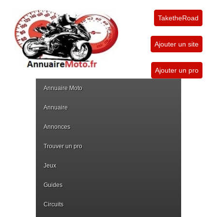
TaketheRoad
Ajouter un site
Ajouter un pro
Annuaire Moto
Annuaire
Annonces
Trouver un pro
Jeux
Guides
Circuits