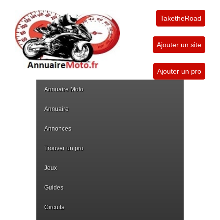
TaketheRoad
Ajouter un site
Ajouter un pro
Annuaire Moto
Annuaire
Annonces
Trouver un pro
Jeux
Guides
Circuits