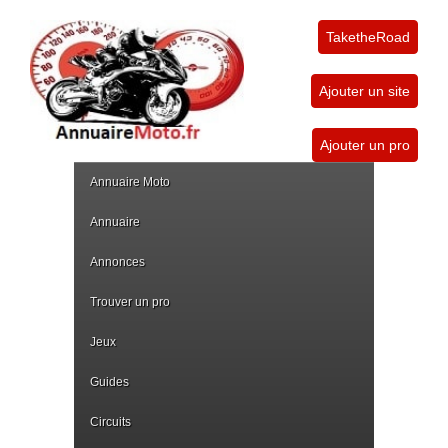
TaketheRoad
Ajouter un site
Ajouter un pro
Annuaire Moto
Annuaire
Annonces
Trouver un pro
Jeux
Guides
Circuits