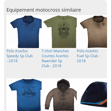
Equipement motocross similaire
Polo Acerbis
T-shirt Manches
Polo Acerbis
Speedy Sp Club
Courtes Acerbis
Fuel Sp Club -
- 2018
Rawrider Sp
2018
Club - 2018