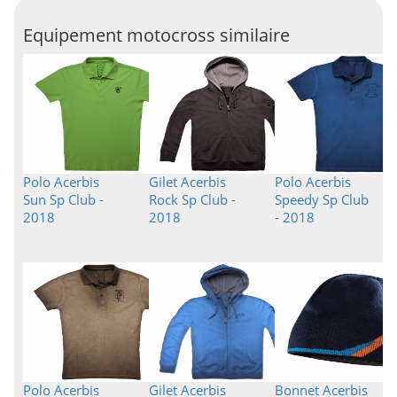
Equipement motocross similaire
Polo Acerbis
Gilet Acerbis
Polo Acerbis
Sun Sp Club -
Rock Sp Club -
Speedy Sp Club
2018
2018
- 2018
Polo Acerbis
Gilet Acerbis
Bonnet Acerbis