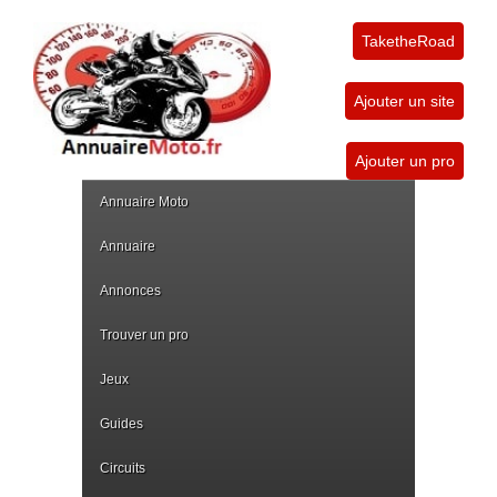
TaketheRoad
Ajouter un site
Ajouter un pro
Annuaire Moto
Annuaire
Annonces
Trouver un pro
Jeux
Guides
Circuits