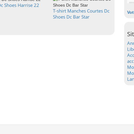
Dc Shoes Harrise 22
T-shirt Manches Courtes Dc
Vot
Shoes Dc Bar Star
Si
Ann
Lib
Acc
acc
Mo
Mot
La