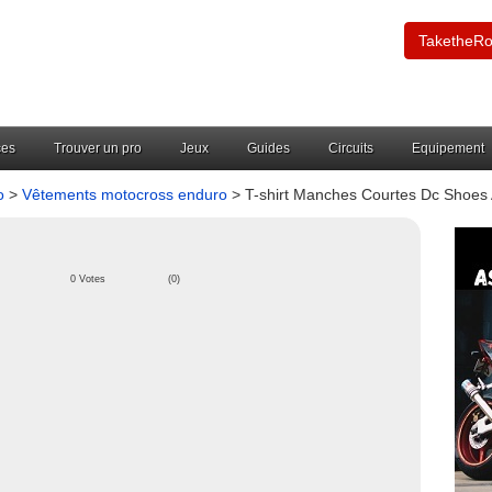
TaketheR
ces
Trouver un pro
Jeux
Guides
Circuits
Equipement
o
>
Vêtements motocross enduro
> T-shirt Manches Courtes Dc Shoes
0 Votes
(0)