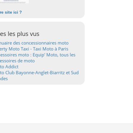
re site ici ?
tes les plus vus
uaire des concessionnaires moto
erty Moto Taxi - Taxi Moto à Paris
essoires moto : Equip' Moto, tous les
essoires de moto
to Addict
o Club Bayonne-Anglet-Biarritz et Sud
ndes