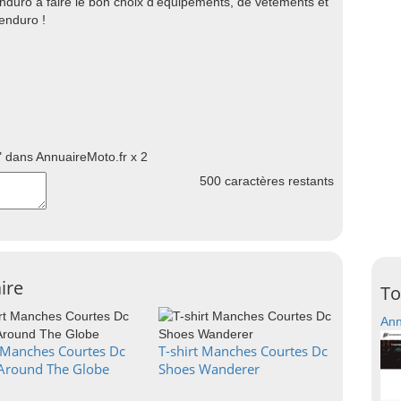
enduro à faire le bon choix d'équipements, de vêtements et
enduro !
 dans AnnuaireMoto.fr x 2
500
caractères restants
ire
To
Ann
t Manches Courtes Dc
T-shirt Manches Courtes Dc
Around The Globe
Shoes Wanderer