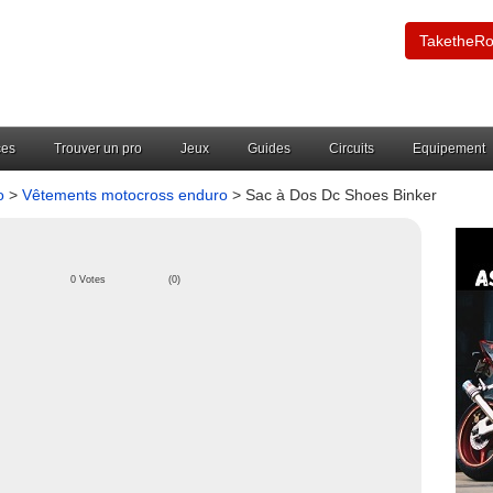
TaketheR
ces
Trouver un pro
Jeux
Guides
Circuits
Equipement
o
>
Vêtements motocross enduro
> Sac à Dos Dc Shoes Binker
0 Votes
(0)