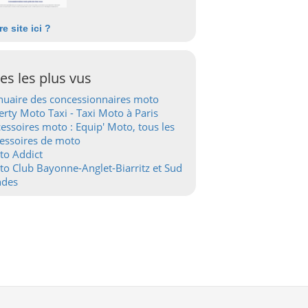
re site ici ?
tes les plus vus
uaire des concessionnaires moto
erty Moto Taxi - Taxi Moto à Paris
essoires moto : Equip' Moto, tous les
essoires de moto
to Addict
o Club Bayonne-Anglet-Biarritz et Sud
ndes