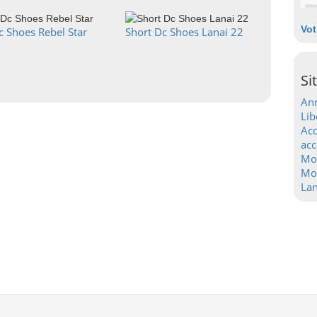
Vot
c Shoes Rebel Star
Short Dc Shoes Lanai 22
Si
Ann
Lib
Acc
acc
Mo
Mot
La