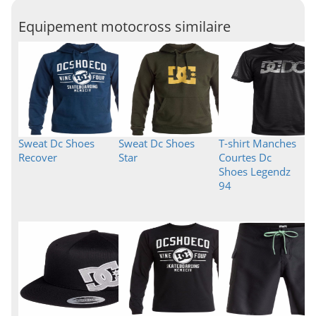
Equipement motocross similaire
Sweat Dc Shoes
Sweat Dc Shoes
T-shirt Manches
Recover
Star
Courtes Dc
Shoes Legendz
94