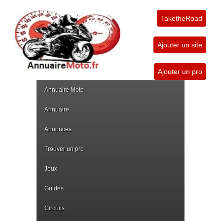
TaketheRoad
Ajouter un site
Ajouter un pro
Annuaire Moto
Annuaire
Annonces
Trouver un pro
Jeux
Guides
Circuits