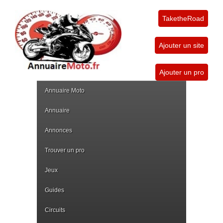
TaketheRoad
Ajouter un site
Ajouter un pro
Annuaire Moto
Annuaire
Annonces
Trouver un pro
Jeux
Guides
Circuits