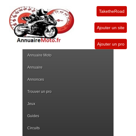
TaketheRoad
Ajouter un site
Ajouter un pro
Annuaire Moto
Annuaire
Annonces
Trouver un pro
Jeux
Guides
Circuits