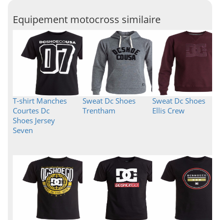
Equipement motocross similaire
T-shirt Manches
Sweat Dc Shoes
Sweat Dc Shoes
Courtes Dc
Trentham
Ellis Crew
Shoes Jersey
Seven