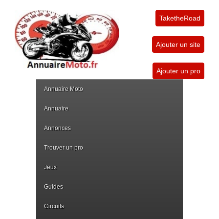
TaketheRoad
Ajouter un site
Ajouter un pro
Annuaire Moto
Annuaire
Annonces
Trouver un pro
Jeux
Guides
Circuits