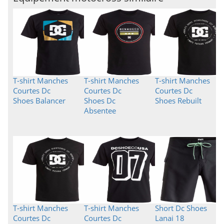
T-shirt Manches
T-shirt Manches
T-shirt Manches
Courtes Dc
Courtes Dc
Courtes Dc
Shoes Balancer
Shoes Dc
Shoes Rebuilt
Absentee
T-shirt Manches
T-shirt Manches
Short Dc Shoes
Courtes Dc
Courtes Dc
Lanai 18