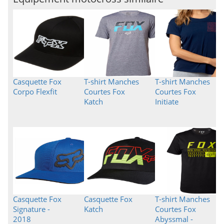
Casquette Fox
T-shirt Manches
T-shirt Manches
Corpo Flexfit
Courtes Fox
Courtes Fox
Katch
Initiate
Casquette Fox
Casquette Fox
T-shirt Manches
Signature -
Katch
Courtes Fox
2018
Abyssmal -