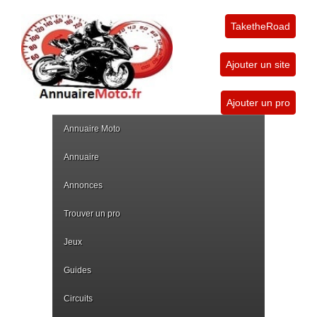
TaketheRoad
Ajouter un site
Ajouter un pro
Annuaire Moto
Annuaire
Annonces
Trouver un pro
Jeux
Guides
Circuits